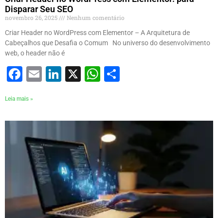
Disparar Seu SEO
novembro 26, 2025
Nenhum comentário
Criar Header no WordPress com Elementor – A Arquitetura de
Cabeçalhos que Desafia o Comum No universo do desenvolvimento
web, o header não é
Facebook
Email
LinkedIn
X
WhatsApp
Share
Leia mais »