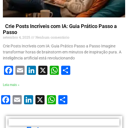
Crie Posts Incríveis com IA: Guia Prático Passo a
Passo
setembro 4, 2025
Nenhum comentário
Crie Posts Incríveis com IA: Guia Prático Passo a Passo Imagine
transformar horas de brainstorm em minutos de inspiração pura. A
inteligência artificial está revolucionando
Facebook
Email
LinkedIn
X
WhatsApp
Share
Leia mais »
Facebook
Email
LinkedIn
X
WhatsApp
Share