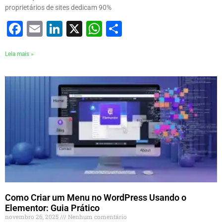
proprietários de sites dedicam 90%
Facebook
Email
LinkedIn
X
WhatsApp
Share
Leia mais »
Como Criar um Menu no WordPress Usando o
Elementor: Guia Prático
novembro 26, 2025
Nenhum comentário