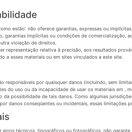
abilidade
como estão’. não oferece garantias, expressas ou implícitas
ção, garantias implícitas ou condições de comercialização,
utra violação de direitos.
r representação relativa à precisão, aos resultados prováve
o a esses materiais ou em sites vinculados a este site.
 responsáveis ​​por quaisquer danos (incluindo, sem limit
tes do uso ou da incapacidade de usar os materiais em ,
to da possibilidade de tais danos. Como algumas jurisdiçõ
e por danos conseqüentes ou incidentais, essas limitações 
ais
r erros técnicos, tipográficos ou fotográficos. não garante