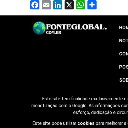
Facebook
Email
LinkedIn
X
WhatsAp
Share
HO
NOT
CO
PO
SO
Este site tem finalidade exclusivamente ed
monetização com o Google. As informações comp
esforço, dedicação e circun
Este site pode utilizar
cookies
para melhorar a 