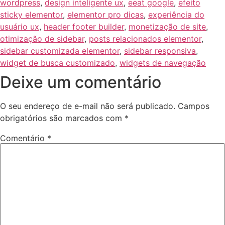
wordpress
,
design inteligente ux
,
eeat google
,
efeito
sticky elementor
,
elementor pro dicas
,
experiência do
usuário ux
,
header footer builder
,
monetização de site
,
otimização de sidebar
,
posts relacionados elementor
,
sidebar customizada elementor
,
sidebar responsiva
,
widget de busca customizado
,
widgets de navegação
Deixe um comentário
O seu endereço de e-mail não será publicado.
Campos
obrigatórios são marcados com
*
Comentário
*