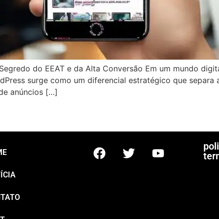
O Segredo do EEAT e da Alta Conversão Em um mundo digita
rdPress surge como um diferencial estratégico que separa 
de anúncios […]
p
pol
ME
ter
ÍCIA
TATO