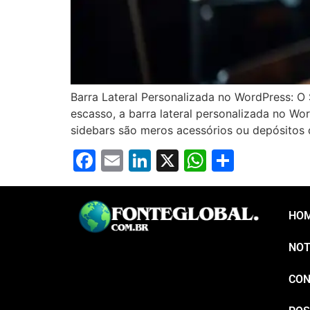
Barra Lateral Personalizada no WordPress: 
escasso, a barra lateral personalizada no Wo
sidebars são meros acessórios ou depósitos 
Facebook
Email
LinkedIn
X
WhatsAp
Share
HO
NOT
CON