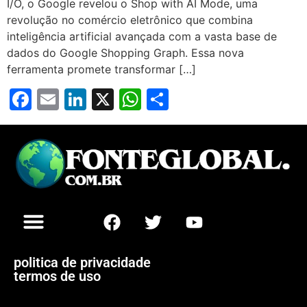
I/O, o Google revelou o Shop with AI Mode, uma
revolução no comércio eletrônico que combina
inteligência artificial avançada com a vasta base de
dados do Google Shopping Graph. Essa nova
ferramenta promete transformar […]
Facebook
Email
LinkedIn
X
WhatsApp
Share
politica de privacidade
termos de uso