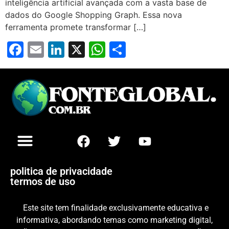
inteligência artificial avançada com a vasta base de
dados do Google Shopping Graph. Essa nova
ferramenta promete transformar […]
Facebook
Email
LinkedIn
X
WhatsApp
Share
politica de privacidade
termos de uso
Este site tem finalidade exclusivamente educativa e
informativa, abordando temas como marketing digital,