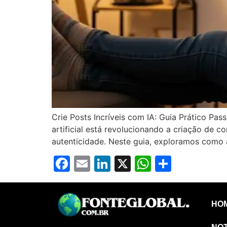
Crie Posts Incríveis com IA: Guia Prático Pa
artificial está revolucionando a criação de 
autenticidade. Neste guia, exploramos como a
Facebook
Email
LinkedIn
X
WhatsAp
Share
HO